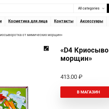
All categories
и
Косметика для лица
Контакты
Аксессуары
риосыворотка от мимических морщин»
«D4 Криосыво
морщин»
413.00
₽
В МАГАЗИН