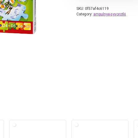
SKU:
0f57af4c6119
Category:
ampulnye-syvorotki