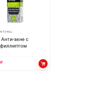
IN-TO-KILL
 Анти-акне с
офиллиптом
0
₽