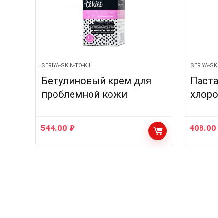
SERIYA-SKIN-TO-KILL
SERIYA-SK
Бетулиновый крем для
Паста
проблемной кожи
хлор
544.00
₽
408.0