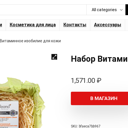
All categories
и
Косметика для лица
Контакты
Аксессуары
 Витаминное изобилие для кожи
Набор Витами
1,571.00
₽
В МАГАЗИН
SKU:
bfaeca7bb967