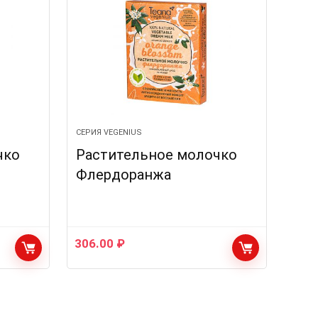
СЕРИЯ VEGENIUS
чко
Растительное молочко
Флердоранжа
306.00
₽