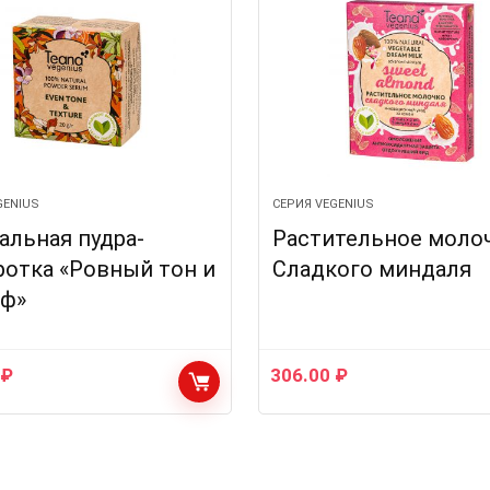
GENIUS
СЕРИЯ VEGENIUS
альная пудра-
Растительное моло
отка «Ровный тон и
Сладкого миндаля
еф»
0
₽
306.00
₽