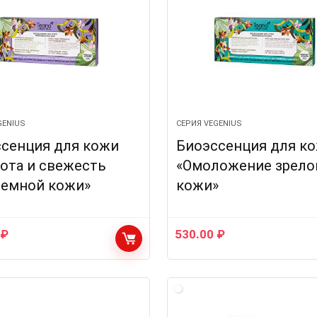
GENIUS
СЕРИЯ VEGENIUS
сенция для кожи
Биоэссенция для к
ота и свежесть
«Омоложение зрело
лемной кожи»
кожи»
0
₽
530.00
₽