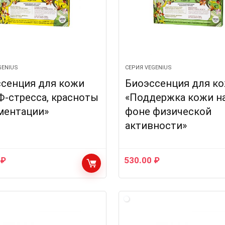
GENIUS
СЕРИЯ VEGENIUS
сенция для кожи
Биоэссенция для к
Ф-стресса, красноты
«Поддержка кожи н
ментации»
фоне физической
активности»
0
₽
530.00
₽